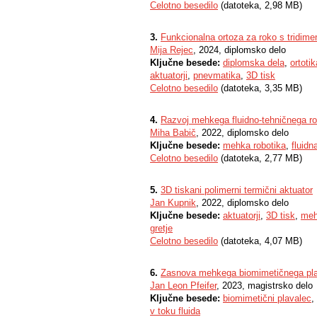
Celotno besedilo
(datoteka, 2,98 MB)
3.
Funkcionalna ortoza za roko s tridime
Mija Rejec
, 2024, diplomsko delo
Ključne besede:
diplomska dela
,
ortotik
aktuatorji
,
pnevmatika
,
3D tisk
Celotno besedilo
(datoteka, 3,35 MB)
4.
Razvoj mehkega fluidno-tehničnega ro
Miha Babič
, 2022, diplomsko delo
Ključne besede:
mehka robotika
,
fluidn
Celotno besedilo
(datoteka, 2,77 MB)
5.
3D tiskani polimerni termični aktuator
Jan Kupnik
, 2022, diplomsko delo
Ključne besede:
aktuatorji
,
3D tisk
,
meh
gretje
Celotno besedilo
(datoteka, 4,07 MB)
6.
Zasnova mehkega biomimetičnega plava
Jan Leon Pfeifer
, 2023, magistrsko delo
Ključne besede:
biomimetični plavalec
,
v toku fluida