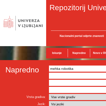
Repozitorij Unive
Nacionalni portal odprte znanosti
Iskanje
Napredno
Novo v R
Napredno
Vrsta gradiva:
Jezik: