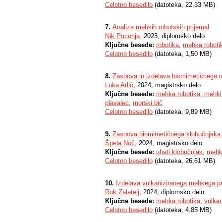
Celotno besedilo
(datoteka, 22,33 MB)
7.
Analiza mehkih robotskih prijemal
Nik Puconja
, 2023, diplomsko delo
Ključne besede:
robotika
,
mehka roboti
Celotno besedilo
(datoteka, 1,50 MB)
8.
Zasnova in izdelava biomimetičnega 
Luka Arlič
, 2024, magistrsko delo
Ključne besede:
mehka robotika
,
mehki
plavalec
,
morski bič
Celotno besedilo
(datoteka, 9,89 MB)
9.
Zasnova biomimetičnega klobučnjaka 
Špela Noč
, 2024, magistrsko delo
Ključne besede:
uhati klobučnjak
,
mehk
Celotno besedilo
(datoteka, 26,61 MB)
10.
Izdelava vulkaniziranega mehkega pr
Rok Zaletelj
, 2024, diplomsko delo
Ključne besede:
mehka robotika
,
vulkan
Celotno besedilo
(datoteka, 4,85 MB)