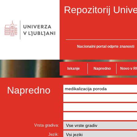
Repozitorij Unive
Nacionalni portal odprte znanosti
Iskanje
Napredno
Novo v R
Napredno
Vrsta gradiva:
Jezik: