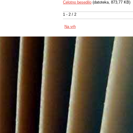
Celotno besedilo
(datoteka, 873,77 KB)
1 - 2 / 2
Na vrh