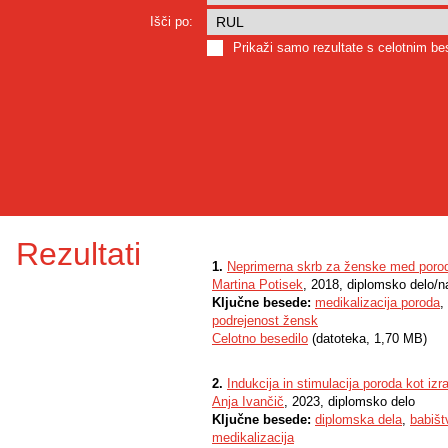
Išči po:
Prikaži samo rezultate s celotnim b
Rezultati
1.
Neprimerna skrb za ženske med porodo
Martina Potisek
, 2018, diplomsko delo/n
Ključne besede:
medikalizacija poroda
,
podrejenost žensk
Celotno besedilo
(datoteka, 1,70 MB)
2.
Indukcija in stimulacija poroda kot iz
Anja Ivančič
, 2023, diplomsko delo
Ključne besede:
diplomska dela
,
babišt
medikalizacija