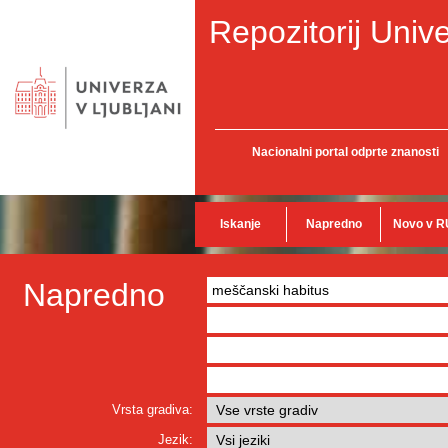
Repozitorij Unive
Nacionalni portal odprte znanosti
Iskanje
Napredno
Novo v R
Napredno
Vrsta gradiva:
Jezik: