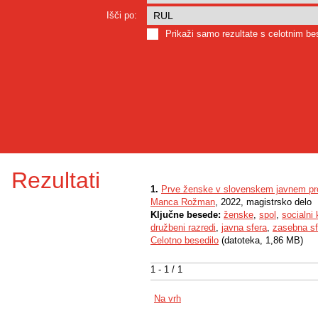
Išči po:
Prikaži samo rezultate s celotnim b
Rezultati
1.
Prve ženske v slovenskem javnem pr
Manca Rožman
, 2022, magistrsko delo
Ključne besede:
ženske
,
spol
,
socialni 
družbeni razredi
,
javna sfera
,
zasebna sf
Celotno besedilo
(datoteka, 1,86 MB)
1 - 1 / 1
Na vrh