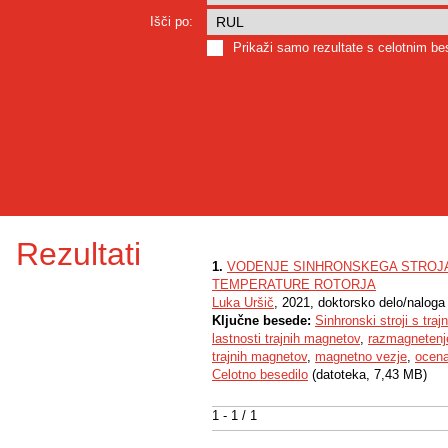
Išči po:
Prikaži samo rezultate s celotnim b
Rezultati
1.
VODENJE SINHRONSKEGA STROJA
TEMPERATURE ROTORJA
Luka Uršič
, 2021, doktorsko delo/naloga
Ključne besede:
Sinhronski stroji s tra
lastnosti trajnih magnetov
,
razmagnetenj
trajnih magnetov
,
magnetno vezje
,
ocena
Celotno besedilo
(datoteka, 7,43 MB)
1 - 1 / 1