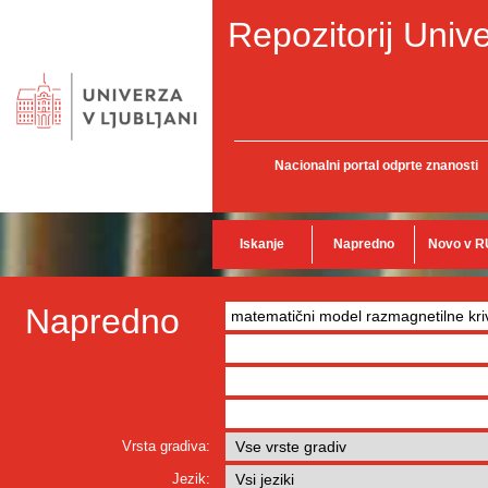
Repozitorij Unive
Nacionalni portal odprte znanosti
Iskanje
Napredno
Novo v R
Napredno
Vrsta gradiva:
Jezik: