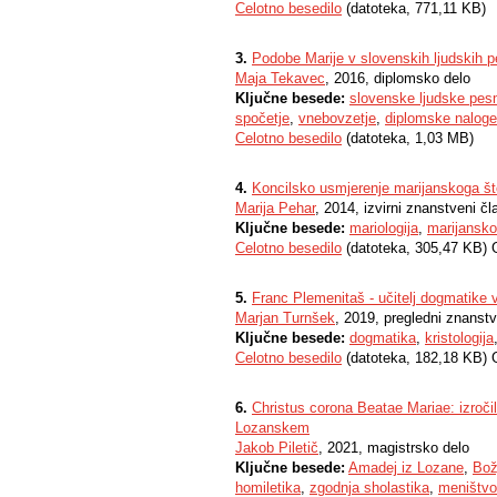
Celotno besedilo
(datoteka, 771,11 KB)
3.
Podobe Marije v slovenskih ljudskih 
Maja Tekavec
, 2016, diplomsko delo
Ključne besede:
slovenske ljudske pes
spočetje
,
vnebovzetje
,
diplomske naloge
Celotno besedilo
(datoteka, 1,03 MB)
4.
Koncilsko usmjerenje marijanskoga št
Marija Pehar
, 2014, izvirni znanstveni č
Ključne besede:
mariologija
,
marijansko
Celotno besedilo
(datoteka, 305,47 KB) 
5.
Franc Plemenitaš - učitelj dogmatike 
Marjan Turnšek
, 2019, pregledni znanst
Ključne besede:
dogmatika
,
kristologija
Celotno besedilo
(datoteka, 182,18 KB) 
6.
Christus corona Beatae Mariae: izroč
Lozanskem
Jakob Piletič
, 2021, magistrsko delo
Ključne besede:
Amadej iz Lozane
,
Bož
homiletika
,
zgodnja sholastika
,
meništvo