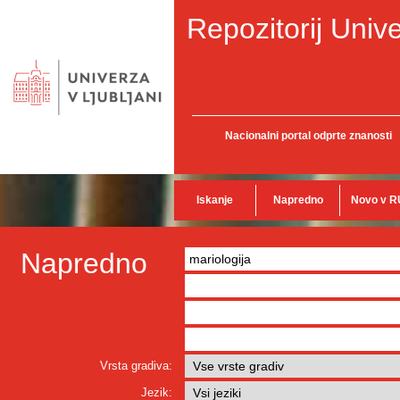
Repozitorij Unive
Nacionalni portal odprte znanosti
Iskanje
Napredno
Novo v R
Napredno
Vrsta gradiva:
Jezik: