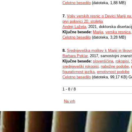
Celotno besedilo
(datoteka, 1,88 MB)
7.
Vpliv verskih resnic o Devici Mariji n
prvi polovici 20. stoletja
Andrej Lažeta
, 2021, doktorska disertaci
Ključne besede:
Marija
,
verska resnica
Celotno besedilo
(datoteka, 3,28 MB)
8.
Srednjeveška molitev k Mariji in liko
Barbara Peklar
, 2017, samostojni znanstv
Ključne besede:
slovenščina
,
rokopisi
,
srednjeveški rokopisi
,
nabožne podobe
,
figurativnost jezika
,
emotivnost podobe
Celotno besedilo
(datoteka, 99,17 KB) G
1 - 8 / 8
Na vrh