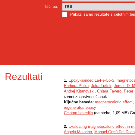
Išči po:
Prikaži samo rezultate s celotnim b
Rezultati
1.
Epoxy-bonded La-Fe-Co-Si magnetocal
Barbara Pulko
,
Jaka Tušek
,
James D. M
Andrej Kitanovski
,
Chiara Favero
,
Peter 
izvirni znanstveni članek
Ključne besede:
magnetocaloric effect
,
regenerator
,
epoxy
Celotno besedilo
(datoteka, 1,09 MB) Gr
2.
Evaluating magnetocaloric effect in m
Angelo Maiorino
,
Manuel Gesù Del Duca