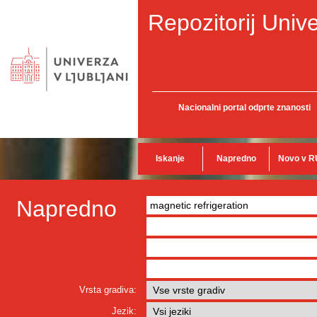
Repozitorij Unive
Nacionalni portal odprte znanosti
Iskanje
Napredno
Novo v R
Napredno
Vrsta gradiva:
Jezik: