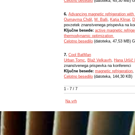
Celotno besedilo
(datoteka, 45,30 MB) G
6.
Advancing magnetic refrigeration with ar
Oumayma Chdil
,
M. Balli
,
Katja Klinar
,
D
povzetek znanstvenega prispevka na ko
Ključne besede:
active magnetic refrige
thermodynamic optimization
Celotno besedilo
(datoteka, 47,53 MB) G
7.
Cool BatMan
Urban Tomc
,
Blaž Velkavrh
,
Hana Uršič
znanstvenega prispevka na konferenci
Ključne besede:
magnetic refrigeration
,
Celotno besedilo
(datoteka, 144,30 KB)
1 - 7 / 7
Na vrh