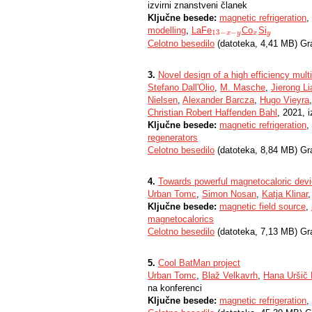
izvirni znanstveni članek
Ključne besede:
magnetic refrigeration
,
modelling
,
LaFe
Co
Si
13
−
x
−
y
x
y
13
−
−
x
y
x
y
Celotno besedilo
(datoteka, 4,41 MB) Gr
3.
Novel design of a high efficiency mul
Stefano DallʹOlio
,
M. Masche
,
Jierong L
Nielsen
,
Alexander Barcza
,
Hugo Vieyra
Christian Robert Haffenden Bahl
, 2021, 
Ključne besede:
magnetic refrigeration
,
regenerators
Celotno besedilo
(datoteka, 8,84 MB) Gr
4.
Towards powerful magnetocaloric devi
Urban Tomc
,
Simon Nosan
,
Katja Klinar
Ključne besede:
magnetic field source
,
magnetocalorics
Celotno besedilo
(datoteka, 7,13 MB) Gr
5.
Cool BatMan project
Urban Tomc
,
Blaž Velkavrh
,
Hana Uršič
na konferenci
Ključne besede:
magnetic refrigeration
,