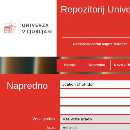
Repozitorij Unive
Nacionalni portal odprte znanosti
Iskanje
Napredno
Novo v R
Napredno
Vrsta gradiva:
Jezik: