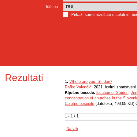
Išči po:
Prikaži samo rezultate s celotnim b
Rezultati
1.
Where are you, Stridon?
Rafko Valenčič
, 2021, izvirni znanstveni
Ključne besede:
location of Stridon
,
Jer
concentration of churches in the Sloveni
Celotno besedilo
(datoteka, 498,05 KB) 
1 - 1 / 1
Na vrh