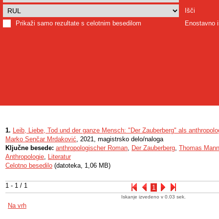
Išči
Prikaži samo rezultate s celotnim besedilom
Enostavno i
1.
Leib, Liebe, Tod und der ganze Mensch: "Der Zauberberg" als anthropol
Marko Senčar Mrdaković
, 2021, magistrsko delo/naloga
Ključne besede:
anthropologischer Roman
,
Der Zauberberg
,
Thomas Man
Anthropologie
,
Literatur
Celotno besedilo
(datoteka, 1,06 MB)
1 - 1 / 1
1
Iskanje izvedeno v 0.03 sek.
Na vrh