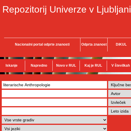
Repozitorij Univerze v Ljubljani
Nacionalni portal odprte znanosti
Odprta znanost
DiKUL
Iskanje
Napredno
Novo v RUL
Kaj je RUL
V številkah