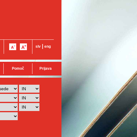
|
slv
eng
Pomoč
Prijava