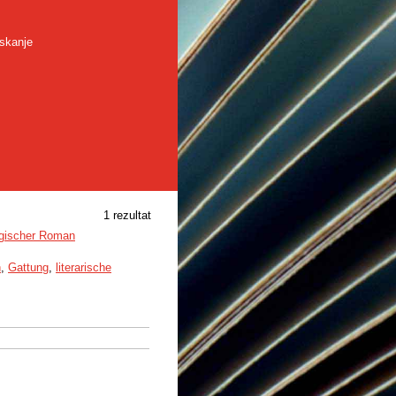
skanje
1 rezultat
ogischer Roman
n
,
Gattung
,
literarische