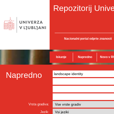
Repozitorij Unive
Nacionalni portal odprte znanosti
Iskanje
Napredno
Novo v R
Napredno
Vrsta gradiva:
Jezik: