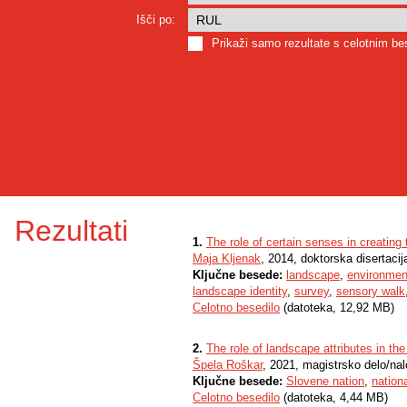
Išči po:
Prikaži samo rezultate s celotnim b
Rezultati
1.
The role of certain senses in creating 
Maja Kljenak
, 2014, doktorska disertacij
Ključne besede:
landscape
,
environmen
landscape identity
,
survey
,
sensory walk
Celotno besedilo
(datoteka, 12,92 MB)
2.
The role of landscape attributes in the
Špela Roškar
, 2021, magistrsko delo/na
Ključne besede:
Slovene nation
,
nationa
Celotno besedilo
(datoteka, 4,44 MB)