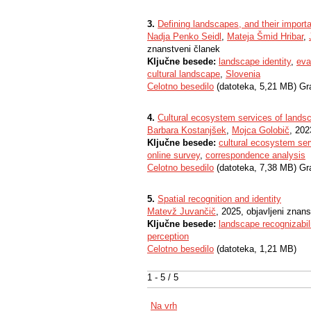
3.
Defining landscapes, and their importan
Nadja Penko Seidl
,
Mateja Šmid Hribar
,
znanstveni članek
Ključne besede:
landscape identity
,
eva
cultural landscape
,
Slovenia
Celotno besedilo
(datoteka, 5,21 MB) Gr
4.
Cultural ecosystem services of landsc
Barbara Kostanjšek
,
Mojca Golobič
, 202
Ključne besede:
cultural ecosystem ser
online survey
,
correspondence analysis
Celotno besedilo
(datoteka, 7,38 MB) Gr
5.
Spatial recognition and identity
Matevž Juvančič
, 2025, objavljeni znan
Ključne besede:
landscape recognizabil
perception
Celotno besedilo
(datoteka, 1,21 MB)
1 - 5 / 5
Na vrh