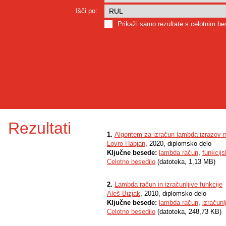
Išči po:
Prikaži samo rezultate s celotnim b
Rezultati
1.
Algoritem za izračun lambda izrazov
Lovro Habjan
, 2020, diplomsko delo
Ključne besede:
lambda račun
,
funkcijs
Celotno besedilo
(datoteka, 1,13 MB)
2.
Lambda račun in izračunljive funkcije
Aleš Bizjak
, 2010, diplomsko delo
Ključne besede:
lambda račun
,
izračunl
Celotno besedilo
(datoteka, 248,73 KB)