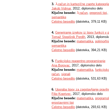
3.
-račun in kartezične zaprte kategorij
λ
λ
Jakob Vidmar
, 2012, diplomsko delo
Ključne besede:
-račun
,
preprosti tipi
,
λ
λ
semantike
Celotno besedilo
(datoteka, 379,11 KB)
4.
Generiranje izrekov iz tipov funkcij 
Tomaž Stepišnik Perdih
, 2013, diplomsk
Ključne besede:
matematika
,
polimorfn
semantika
Celotno besedilo
(datoteka, 394,21 KB)
5.
Funkcijsko reagentno programiranje
Ana Borovac
, 2017, diplomsko delo
Ključne besede:
matematika
,
funkcijsk
račun
,
signali
Celotno besedilo
(datoteka, 531,63 KB)
6.
Uporaba tipov za zagotavljanje pravil
Filip Koprivec
, 2017, diplomsko delo
Ključne besede:
matematika
,
programsk
enostavnimi tipi
Celotno besedilo
(datoteka, 293,61 KB)