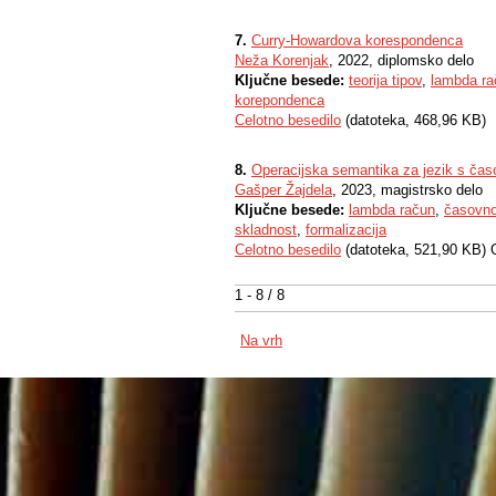
7.
Curry-Howardova korespondenca
Neža Korenjak
, 2022, diplomsko delo
Ključne besede:
teorija tipov
,
lambda ra
korepondenca
Celotno besedilo
(datoteka, 468,96 KB)
8.
Operacijska semantika za jezik s čas
Gašper Žajdela
, 2023, magistrsko delo
Ključne besede:
lambda račun
,
časovno
skladnost
,
formalizacija
Celotno besedilo
(datoteka, 521,90 KB) 
1 - 8 / 8
Na vrh