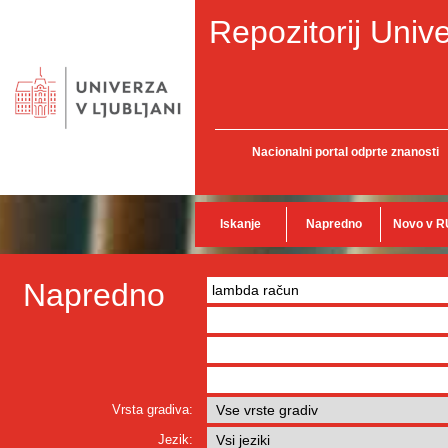
Repozitorij Unive
Nacionalni portal odprte znanosti
Iskanje
Napredno
Novo v R
Napredno
Vrsta gradiva:
Jezik: