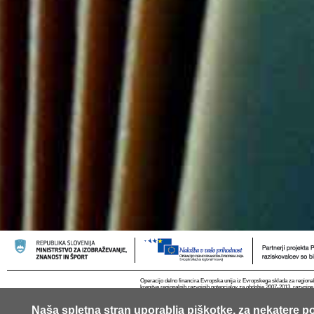
Operacijo delno financira Evropska unija iz Evropskega sklada za regional
krepitve regionalnih razvojnih potencialov za obdobje 2007-2013, razvojne
Naša spletna stran uporablja piškotke, za nekatere po