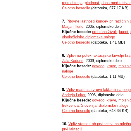
reprodukcija
,
plodnost
,
doba med telitv
Celotno besedilo
(datoteka, 677,17 KB)
7.
Pitovne lastnosti kuncev pri različnih
Marjan Heric
, 2005, diplomsko delo
Ključne besede:
prehrana živali
,
kunci
,
visokošolske diplomske naloge
Celotno besedilo
(datoteka, 1,41 MB)
8.
Vplivi na potek laktacijske krivulje kra
Zala Kadunc
, 2009, diplomsko delo
Ključne besede:
govedo
,
krave
,
molzni
naloge
Celotno besedilo
(datoteka, 1,11 MB)
9.
Vpliv mastitisa v prvi laktaciji na pog
Andreja Lokar
, 2006, diplomsko delo
Ključne besede:
govedo
,
krave
,
molzni
frekvenca
,
Slovenija
,
diplomske naloge
Celotno besedilo
(datoteka, 648,34 KB)
10.
Vpliv starosti ob prvi telitvi na mle
prvi laktaciji