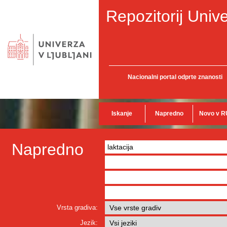
Repozitorij Unive
Nacionalni portal odprte znanosti
Iskanje
Napredno
Novo v R
Napredno
Vrsta gradiva:
Jezik: