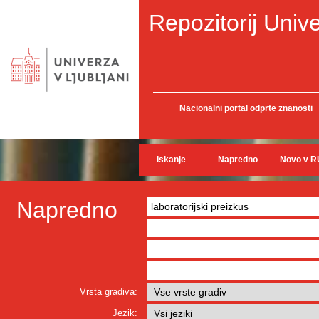
Repozitorij Unive
Nacionalni portal odprte znanosti
Iskanje
Napredno
Novo v R
Napredno
Vrsta gradiva:
Jezik: