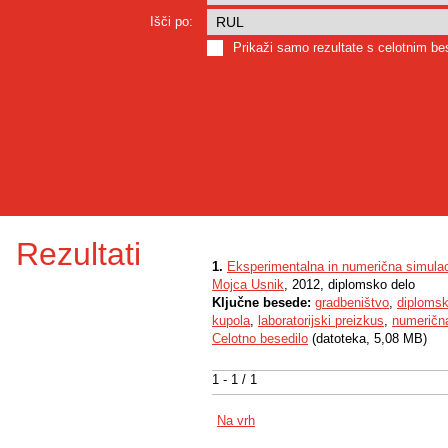
Išči po:
Prikaži samo rezultate s celotnim b
Rezultati
1.
Eksperimentalna in numerična simulac
Mojca Usnik
, 2012, diplomsko delo
Ključne besede:
gradbeništvo
,
diplomsk
kupola
,
laboratorijski preizkus
,
numerična
Celotno besedilo
(datoteka, 5,08 MB)
1 - 1 / 1
Na vrh