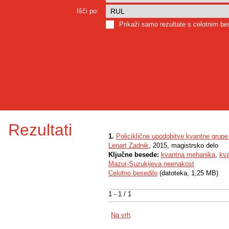
Išči po:
Prikaži samo rezultate s celotnim b
Rezultati
1.
Policiklične upodobitve kvantne grupe 
Lenart Zadnik
, 2015, magistrsko delo
Ključne besede:
kvantna mehanika
,
kva
Mazur-Suzukijeva neenakost
Celotno besedilo
(datoteka, 1,25 MB)
1 - 1 / 1
Na vrh