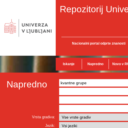
Repozitorij Unive
Nacionalni portal odprte znanosti
Iskanje
Napredno
Novo v R
Napredno
Vrsta gradiva:
Jezik: