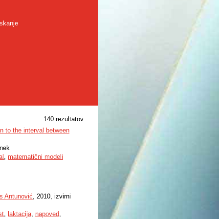
skanje
140 rezultatov
on to the interval between
anek
al
,
matematični modeli
is Antunović
, 2010, izvirni
st
,
laktacija
,
napoved
,