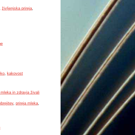
,
življenjska prireja
,
ne
eko
,
kakovost
mleka in zdravja živali
obrejitev
,
prireja mleka
,
u