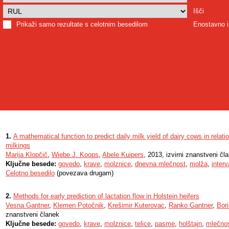
Išči
Prikaži samo rezultate s celotnim besedilom
Enostavno i
1.
A mathematical function to predict daily milk yield of dairy cows in relati
milkings
Marija Klopčič
,
Wiebe J. Koops
,
Abele Kuipers
, 2013, izvirni znanstveni čl
Ključne besede:
govedo
,
krave
,
molznice
,
dnevna mlečnost
,
molža
,
interv
Celotno besedilo
(povezava drugam)
2.
Methods for early prediction of lactation flow in Holstein heifers
Vesna Gantner
,
Klemen Potočnik
,
Krešimir Kuterovac
,
Ranko Gantner
,
Bor
znanstveni članek
Ključne besede:
govedo
,
krave
,
molznice
,
telice
,
pasme
,
holštajn
,
mlečno