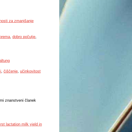
žnosti za zmanjšanje
prema
,
dobro počutje
,
altung
i
,
čiščenje
,
učinkovitost
irni znanstveni članek
st lactation milk yield in