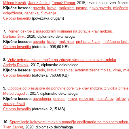
Milena Kovač
,
Janez Jenko
,
Tomaž Perpar
, 2015, izvirni znanstveni članek
Ključne besede:
govedo
,
krave
,
molznice
,
pasme
,
rjavo govedo
,
mlečnost
dolgoživost
,
genetika
,
Slovenija
Celotno besedilo
(povezava drugam)
7.
Pomen oskrbe z maščobnimi kislinami na zdravje krav molznic
Barbara Šink
, 2020, diplomsko delo/naloga
Ključne besede:
govedo
,
krave
,
molznice
,
prehrana živali
,
maščobne kisli
Celotno besedilo
(datoteka, 998,60 KB)
8.
Vpliv avtomatizirane molže na zdravje vimena in kakovost mleka
Andreja Ravnik
, 2017, diplomsko delo/naloga
Ključne besede:
govedo
,
krave molznice
,
avtomatizirana molža
,
vime
,
ml
Celotno besedilo
(datoteka, 760,68 KB)
9.
Obdobje od presušitve do ponovne obrejitve krav molznic z vidika prireje 
Metod Jagodic
, 2017, diplomsko delo/naloga
Ključne besede:
govedoreja
,
govedo
,
krave
,
molznice
,
presušitev
,
telitev
,
zdravje živali
Celotno besedilo
(datoteka, 2,15 MB)
10.
Spremljanje kakovosti mleka s pomočjo analizatorja na molznem robot
Tilen Zabret
, 2020, diplomsko delo/naloga