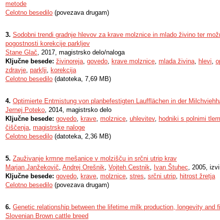
metode
Celotno besedilo
(povezava drugam)
3.
Sodobni trendi gradnje hlevov za krave molznice in mlado živino ter mo
pogostnosti korekcije parkljev
Stane Glač
, 2017, magistrsko delo/naloga
Ključne besede:
živinoreja
,
govedo
,
krave molznice
,
mlada živina
,
hlevi
,
o
zdravje
,
parklji
,
korekcija
Celotno besedilo
(datoteka, 7,69 MB)
4.
Optimierte Entmistung von planbefestigten Laufflächen in der Milchviehh
Jernej Poteko
, 2014, magistrsko delo
Ključne besede:
govedo
,
krave
,
molznice
,
uhlevitev
,
hodniki s polnimi tlem
čiščenja
,
magistrske naloge
Celotno besedilo
(datoteka, 2,36 MB)
5.
Zauživanje krmne mešanice v molzišču in srčni utrip krav
Marjan Janžekovič
,
Andrej Orešnik
,
Vojteh Cestnik
,
Ivan Štuhec
, 2005, izv
Ključne besede:
govedo
,
krave
,
molznice
,
stres
,
srčni utrip
,
hitrost žretja
Celotno besedilo
(povezava drugam)
6.
Genetic relationship between the lifetime milk production, longevity and fir
Slovenian Brown cattle breed