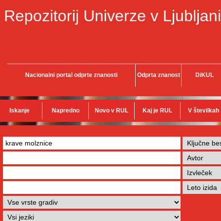
Repozitorij Univerze v Ljubljani
Nacionalni portal odprte znanosti
Odprta znanost
DiKUL
Iskanje
Napredno
Novo v RUL
Kaj je RUL
V številkah