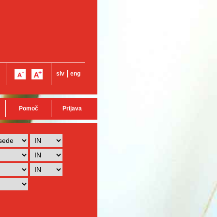
|
slv
eng
Pomoč
Prijava