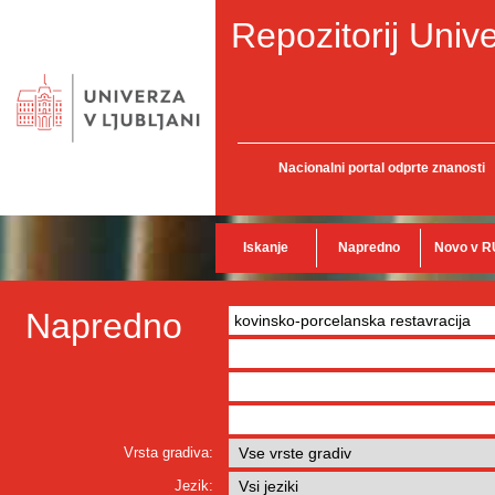
Repozitorij Unive
Nacionalni portal odprte znanosti
Iskanje
Napredno
Novo v R
Napredno
Vrsta gradiva:
Jezik: