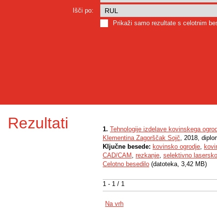
Išči po:
Prikaži samo rezultate s celotnim b
Rezultati
1.
Tehnologije izdelave kovinskega ogrod
Klementina Zagorščak Sojč
, 2018, dipl
Ključne besede:
kovinsko ogrodje
,
kovi
CAD/CAM
,
rezkanje
,
selektivno lasersko
Celotno besedilo
(datoteka, 3,42 MB)
1 - 1 / 1
Na vrh