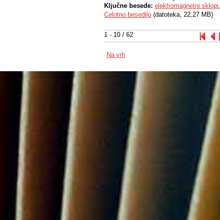
Ključne besede:
elektromagnetni sklopi
Celotno besedilo
(datoteka, 22,27 MB)
1 - 10 / 62
Na vrh