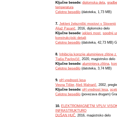
Ključne besede:
diplomska dela
,
gradbe
temperatura
Celotno besedilo
(datoteka, 1,73 MB)
7.
Jekleni železniški mostovi v Sloveniji
Aljaž Pasarič
, 2016, diplomsko delo
Ključne besede:
jekleni most
,
spodnji us
konstrukcijski detajli
Celotno besedilo
(datoteka, 42,73 MB) G
8.
Inhibicija korozije aluminijeve zlitine
Tjaša Pavlovčič
, 2020, magistrsko delo
Ključne besede:
aluminijeva zlitina
,
kor
Celotno besedilo
(datoteka, 3,74 MB)
9.
pH vrednosti lesa
Vesna Tišler
,
Aleš Malnarič
, 2002, pregl
Ključne besede:
pH vrednost lesa
,
ocet
Celotno besedilo
(povezava drugam) Gra
10.
ELEKTROMAGNETNI VPLIV VISO
INFRASTRUKTURO
DUŠAN HUČ
, 2016, magistrsko delo