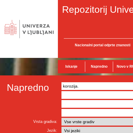
Repozitorij Unive
Nacionalni portal odprte znanosti
Iskanje
Napredno
Novo v R
Napredno
Vrsta gradiva:
Jezik: