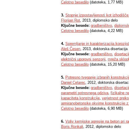
Celotno besedilo
(datoteka, 1,77 MB)
3.
Stopnje izpostavljenosti kot izhodišče
Florijan Rot
, 2013, diplomsko delo
Ključne besede:
gradbeništvo
,
diplomsk
Celotno besedilo
(datoteka, 4,22 MB)
4.
Spremljanje in karakterizacija korozij
Aleš Česen
, 2013, doktorska disertacija
Ključne besede:
gradbeništvo
,
disertaci
električni uporovni senzorji
,
mreža sklopl
Celotno besedilo
(datoteka, 15,20 MB)
5.
Potresno tveganje izbranih konstrukci
Daniel Celarec
, 2012, doktorska disertac
Ključne besede:
gradbeništvo
,
disertaci
parametri potresnega odziva
,
fizikalne n
kapaciteta konstrukcije
,
verjetnost prek
armiranobetonske okvirne konstrukcije z 
Celotno besedilo
(datoteka, 6,90 MB)
6.
Vpliv kemijske agresije na beton pri r
Boris Ronkalj
, 2012, diplomsko delo