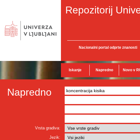
Repozitorij Unive
Nacionalni portal odprte znanosti
Iskanje
Napredno
Novo v R
Napredno
Vrsta gradiva:
Jezik: