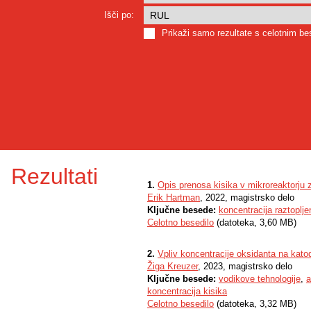
Išči po:
Prikaži samo rezultate s celotnim b
Rezultati
1.
Opis prenosa kisika v mikroreaktorju
Erik Hartman
, 2022, magistrsko delo
Ključne besede:
koncentracija raztoplje
Celotno besedilo
(datoteka, 3,60 MB)
2.
Vpliv koncentracije oksidanta na kato
Žiga Kreuzer
, 2023, magistrsko delo
Ključne besede:
vodikove tehnologije
,
a
koncentracija kisika
Celotno besedilo
(datoteka, 3,32 MB)