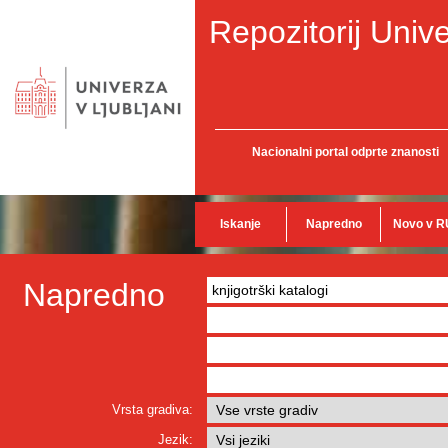
Repozitorij Unive
Nacionalni portal odprte znanosti
Iskanje
Napredno
Novo v R
Napredno
Vrsta gradiva:
Jezik: