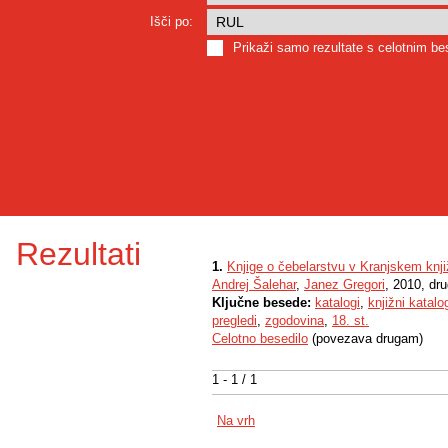
Išči po:
Prikaži samo rezultate s celotnim b
Rezultati
1.
Knjige o čebelarstvu v Kranjskem knji
Andrej Šalehar
,
Janez Gregori
, 2010, dru
Ključne besede:
katalogi
,
knjižni katalo
pregledi
,
zgodovina
,
18. st.
Celotno besedilo
(povezava drugam)
1 - 1 / 1
Na vrh