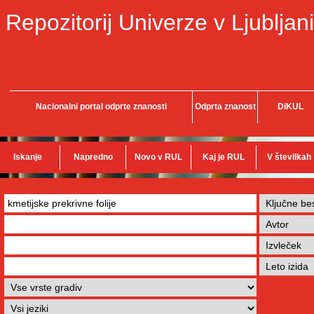
Repozitorij Univerze v Ljubljani
Nacionalni portal odprte znanosti
Odprta znanost
DiKUL
Iskanje
Napredno
Novo v RUL
Kaj je RUL
V številkah