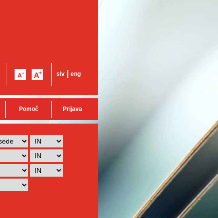
|
slv
eng
Pomoč
Prijava