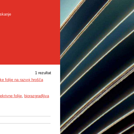
skanje
1 rezultat
ke folije na razvoj hrošča
ekrivne folije
,
biorazgradljiva