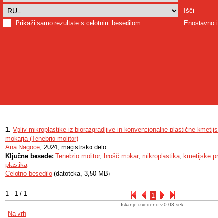
Išči
Prikaži samo rezultate s celotnim besedilom
Enostavno i
1.
Vpliv mikroplastike iz biorazgradljive in konvencionalne plastične kmetijs
mokarja (Tenebrio molitor)
Ana Nagode
, 2024, magistrsko delo
Ključne besede:
Tenebrio molitor
,
hrošč mokar
,
mikroplastika
,
kmetijske pr
plastika
Celotno besedilo
(datoteka, 3,50 MB)
1 - 1 / 1
1
Iskanje izvedeno v 0.03 sek.
Na vrh