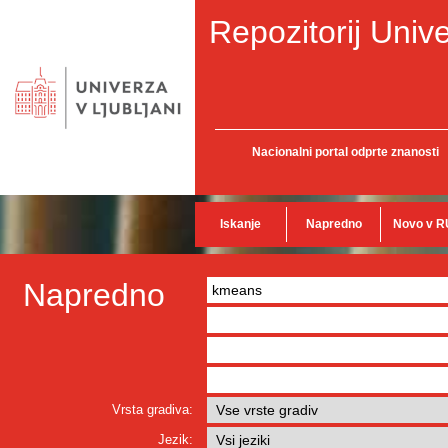
Repozitorij Unive
Nacionalni portal odprte znanosti
Iskanje
Napredno
Novo v R
Napredno
Vrsta gradiva:
Jezik: