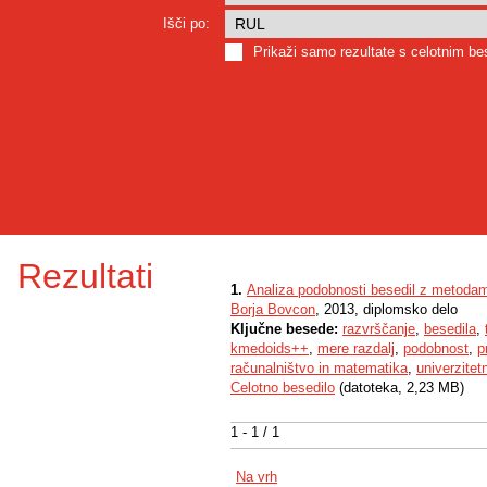
Išči po:
Prikaži samo rezultate s celotnim b
Rezultati
1.
Analiza podobnosti besedil z metodam
Borja Bovcon
, 2013, diplomsko delo
Ključne besede:
razvrščanje
,
besedila
,
kmedoids++
,
mere razdalj
,
podobnost
,
p
računalništvo in matematika
,
univerzitetn
Celotno besedilo
(datoteka, 2,23 MB)
1 - 1 / 1
Na vrh