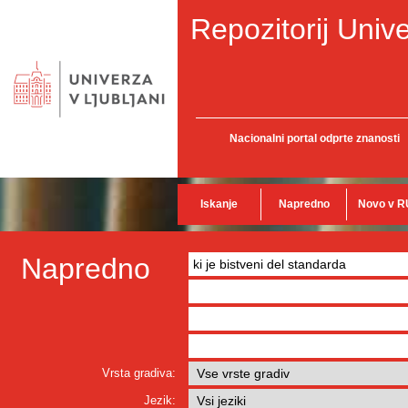
Repozitorij Unive
Nacionalni portal odprte znanosti
Iskanje
Napredno
Novo v R
Napredno
Vrsta gradiva:
Jezik: