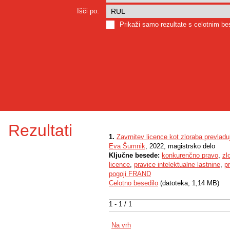
Išči po:
Prikaži samo rezultate s celotnim b
Rezultati
1.
Zavrnitev licence kot zloraba prevlad
Eva Šumnik
, 2022, magistrsko delo
Ključne besede:
konkurenčno pravo
,
zl
licence
,
pravice intelektualne lastnine
,
pr
pogoji FRAND
Celotno besedilo
(datoteka, 1,14 MB)
1 - 1 / 1
Na vrh