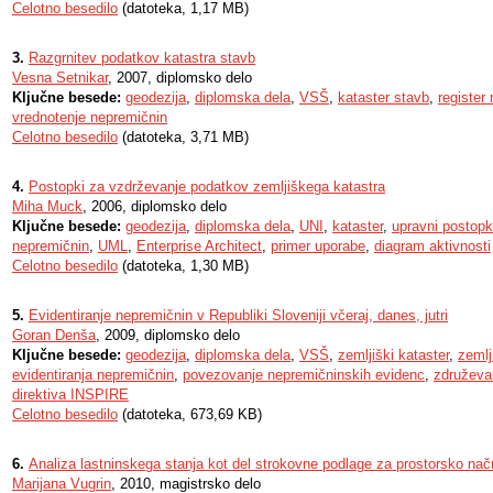
Celotno besedilo
(datoteka, 1,17 MB)
3.
Razgrnitev podatkov katastra stavb
Vesna Setnikar
, 2007, diplomsko delo
Ključne besede:
geodezija
,
diplomska dela
,
VSŠ
,
kataster stavb
,
register
vrednotenje nepremičnin
Celotno besedilo
(datoteka, 3,71 MB)
4.
Postopki za vzdrževanje podatkov zemljiškega katastra
Miha Muck
, 2006, diplomsko delo
Ključne besede:
geodezija
,
diplomska dela
,
UNI
,
kataster
,
upravni postopk
nepremičnin
,
UML
,
Enterprise Architect
,
primer uporabe
,
diagram aktivnosti
Celotno besedilo
(datoteka, 1,30 MB)
5.
Evidentiranje nepremičnin v Republiki Sloveniji včeraj, danes, jutri
Goran Denša
, 2009, diplomsko delo
Ključne besede:
geodezija
,
diplomska dela
,
VSŠ
,
zemljiški kataster
,
zemlj
evidentiranja nepremičnin
,
povezovanje nepremičninskih evidenc
,
združeva
direktiva INSPIRE
Celotno besedilo
(datoteka, 673,69 KB)
6.
Analiza lastninskega stanja kot del strokovne podlage za prostorsko nač
Marijana Vugrin
, 2010, magistrsko delo