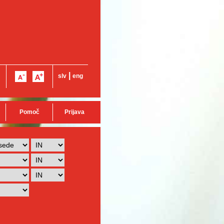
|
slv
eng
Pomoč
Prijava