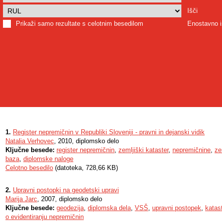
Išči
Prikaži samo rezultate s celotnim besedilom
Enostavno i
1.
Register nepremičnin v Republiki Sloveniji - pravni in dejanski vidik
Natalia Verhovec
, 2010, diplomsko delo
Ključne besede:
register nepremičnin
,
zemljiški kataster
,
nepremičnine
,
ze
baza
,
diplomske naloge
Celotno besedilo
(datoteka, 728,66 KB)
2.
Upravni postopki na geodetski upravi
Marija Jarc
, 2007, diplomsko delo
Ključne besede:
geodezija
,
diplomska dela
,
VSŠ
,
upravni postopek
,
katas
o evidentiranju nepremičnin