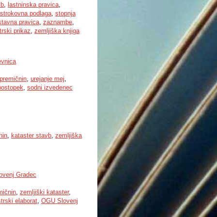
vb
,
lastninska pravica
,
strokovna podlaga
,
stopnja
stavna pravica
,
zaznambe
,
rski prikaz
,
zemljiška knjiga
evnica
epremičnin
,
urejanje mej
,
postopek
,
sodni izvedenec
nin
,
kataster stavb
,
zemljiška
lovenj Gradec
mičnin
,
zemljiški kataster
,
trski elaborat
,
OGU Slovenj