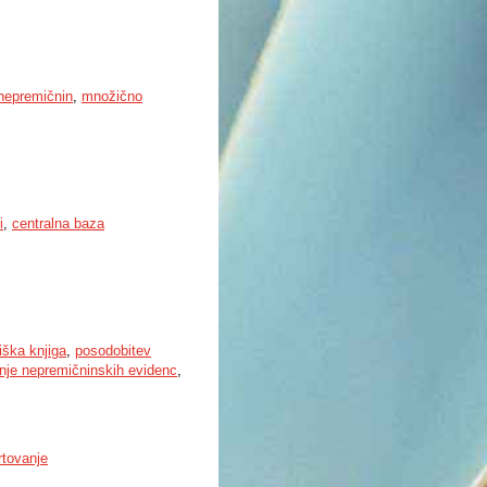
 nepremičnin
,
množično
i
,
centralna baza
iška knjiga
,
posodobitev
nje nepremičninskih evidenc
,
rtovanje