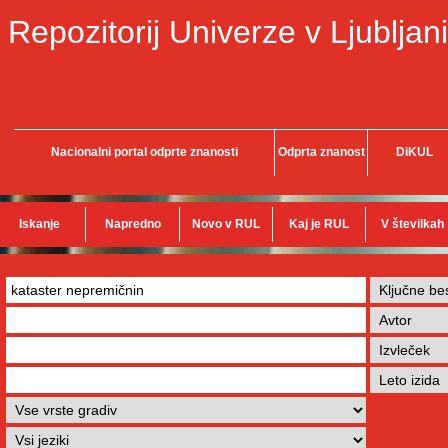
Repozitorij Univerze v Ljubljani
Nacionalni portal odprte znanosti
Odprta znanost
DiKUL
Iskanje
Napredno
Novo v RUL
Kaj je RUL
V številkah