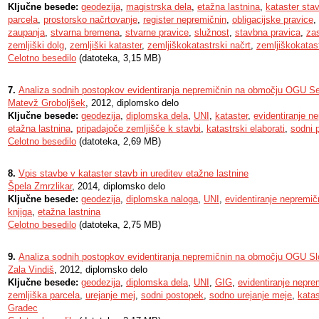
Ključne besede:
geodezija
,
magistrska dela
,
etažna lastnina
,
kataster sta
parcela
,
prostorsko načrtovanje
,
register nepremičnin
,
obligacijske pravice
,
zaupanja
,
stvarna bremena
,
stvarne pravice
,
služnost
,
stavbna pravica
,
za
zemljiški dolg
,
zemljiški kataster
,
zemljiškokatastrski načrt
,
zemljiškokatast
Celotno besedilo
(datoteka, 3,15 MB)
7.
Analiza sodnih postopkov evidentiranja nepremičnin na območju OGU S
Matevž Groboljšek
, 2012, diplomsko delo
Ključne besede:
geodezija
,
diplomska dela
,
UNI
,
kataster
,
evidentiranje n
etažna lastnina
,
pripadajoče zemljišče k stavbi
,
katastrski elaborati
,
sodni 
Celotno besedilo
(datoteka, 2,69 MB)
8.
Vpis stavbe v kataster stavb in ureditev etažne lastnine
Špela Zmrzlikar
, 2014, diplomsko delo
Ključne besede:
geodezija
,
diplomska naloga
,
UNI
,
evidentiranje nepremič
knjiga
,
etažna lastnina
Celotno besedilo
(datoteka, 2,75 MB)
9.
Analiza sodnih postopkov evidentiranja nepremičnin na območju OGU S
Zala Vindiš
, 2012, diplomsko delo
Ključne besede:
geodezija
,
diplomska dela
,
UNI
,
GIG
,
evidentiranje nepre
zemljiška parcela
,
urejanje mej
,
sodni postopek
,
sodno urejanje meje
,
katas
Gradec