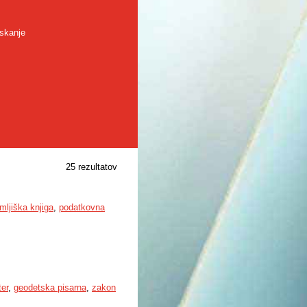
skanje
25 rezultatov
mljiška knjiga
,
podatkovna
ter
,
geodetska pisarna
,
zakon