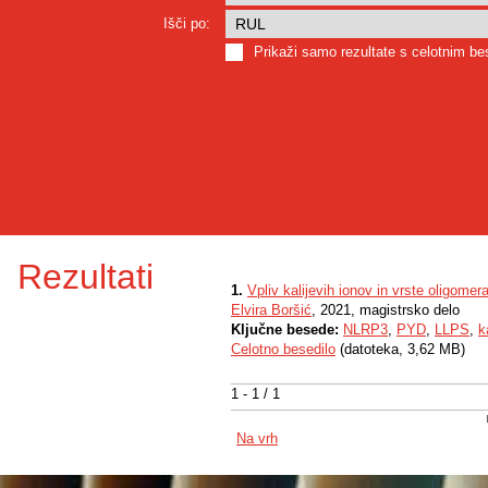
Išči po:
Prikaži samo rezultate s celotnim b
Rezultati
1.
Vpliv kalijevih ionov in vrste oligom
Elvira Boršić
, 2021, magistrsko delo
Ključne besede:
NLRP3
,
PYD
,
LLPS
,
k
Celotno besedilo
(datoteka, 3,62 MB)
1 - 1 / 1
Na vrh