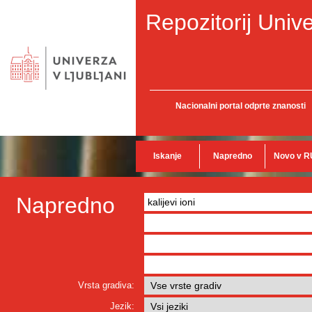
Repozitorij Unive
Nacionalni portal odprte znanosti
Iskanje
Napredno
Novo v R
Napredno
Vrsta gradiva:
Jezik: