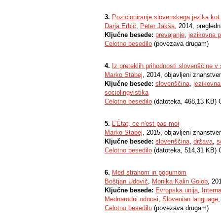
3.
Pozicioniranje slovenskega jezika kot
Darja Erbič
,
Peter Jakša
, 2014, pregledn
Ključne besede:
prevajanje
,
jezikovna p
Celotno besedilo
(povezava drugam)
4.
Iz preteklih prihodnosti slovenščine v
Marko Stabej
, 2014, objavljeni znanstve
Ključne besede:
slovenščina
,
jezikovna 
sociolingvistika
Celotno besedilo
(datoteka, 468,13 KB) 
5.
L'État, ce n'est pas moi
Marko Stabej
, 2015, objavljeni znanstve
Ključne besede:
slovenščina
,
država
,
s
Celotno besedilo
(datoteka, 514,31 KB) 
6.
Med strahom in pogumom
Boštjan Udovič
,
Monika Kalin Golob
, 20
Ključne besede:
Evropska unija
,
Interna
Mednarodni odnosi
,
Slovenian language
Celotno besedilo
(povezava drugam)