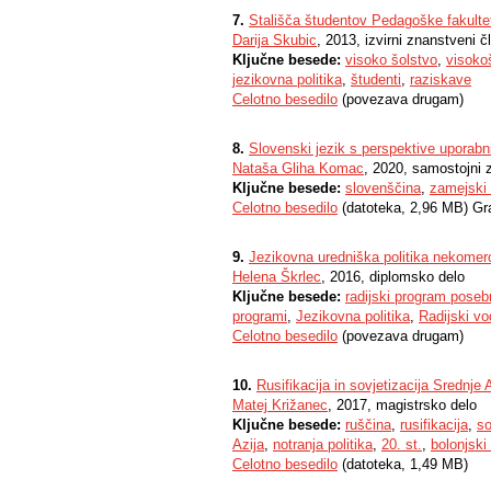
7.
Stališča študentov Pedagoške fakultet
Darija Skubic
, 2013, izvirni znanstveni č
Ključne besede:
visoko šolstvo
,
visokoš
jezikovna politika
,
študenti
,
raziskave
Celotno besedilo
(povezava drugam)
8.
Slovenski jezik s perspektive uporabni
Nataša Gliha Komac
, 2020, samostojni 
Ključne besede:
slovenščina
,
zamejski S
Celotno besedilo
(datoteka, 2,96 MB) Gr
9.
Jezikovna uredniška politika nekomerci
Helena Škrlec
, 2016, diplomsko delo
Ključne besede:
radijski program pose
programi
,
Jezikovna politika
,
Radijski vod
Celotno besedilo
(povezava drugam)
10.
Rusifikacija in sovjetizacija Srednje 
Matej Križanec
, 2017, magistrsko delo
Ključne besede:
ruščina
,
rusifikacija
,
so
Azija
,
notranja politika
,
20. st.
,
bolonjski 
Celotno besedilo
(datoteka, 1,49 MB)