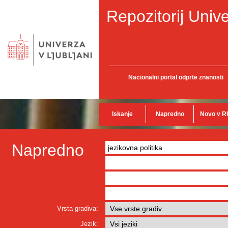
Repozitorij Unive
Nacionalni portal odprte znanosti
Iskanje
Napredno
Novo v R
Napredno
Vrsta gradiva:
Jezik: