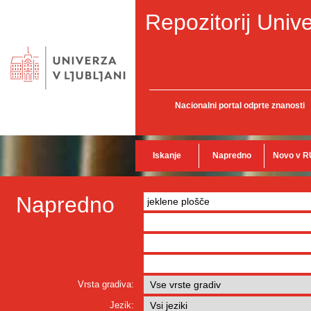
Repozitorij Unive
Nacionalni portal odprte znanosti
Iskanje
Napredno
Novo v R
Napredno
Vrsta gradiva:
Jezik: