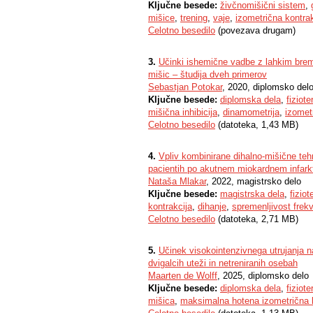
Ključne besede:
živčnomišični sistem
,
mišice
,
trening
,
vaje
,
izometrična kontrak
Celotno besedilo
(povezava drugam)
3.
Učinki ishemične vadbe z lahkim brem
mišic – študija dveh primerov
Sebastjan Potokar
, 2020, diplomsko del
Ključne besede:
diplomska dela
,
fiziote
mišična inhibicija
,
dinamometrija
,
izomet
Celotno besedilo
(datoteka, 1,43 MB)
4.
Vpliv kombinirane dihalno-mišične teh
pacientih po akutnem miokardnem infark
Nataša Mlakar
, 2022, magistrsko delo
Ključne besede:
magistrska dela
,
fiziot
kontrakcija
,
dihanje
,
spremenljivost frek
Celotno besedilo
(datoteka, 2,71 MB)
5.
Učinek visokointenzivnega utrujanja n
dvigalcih uteži in netreniranih osebah
Maarten de Wolff
, 2025, diplomsko delo
Ključne besede:
diplomska dela
,
fiziote
mišica
,
maksimalna hotena izometrična k