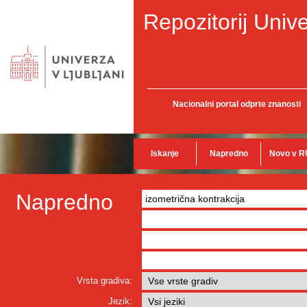
Repozitorij Unive
Nacionalni portal odprte znanosti
Iskanje
Napredno
Novo v R
Napredno
Vrsta gradiva:
Jezik: