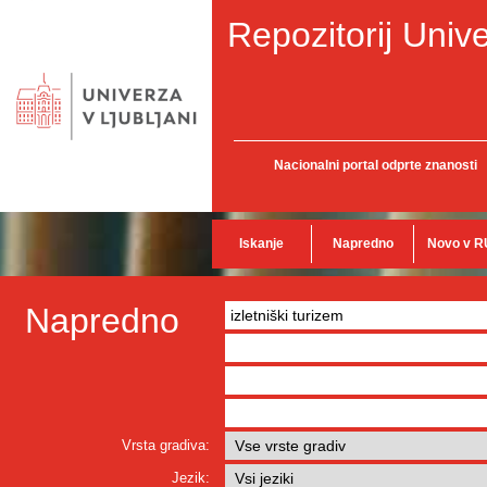
Repozitorij Unive
Nacionalni portal odprte znanosti
Iskanje
Napredno
Novo v R
Napredno
Vrsta gradiva:
Jezik: