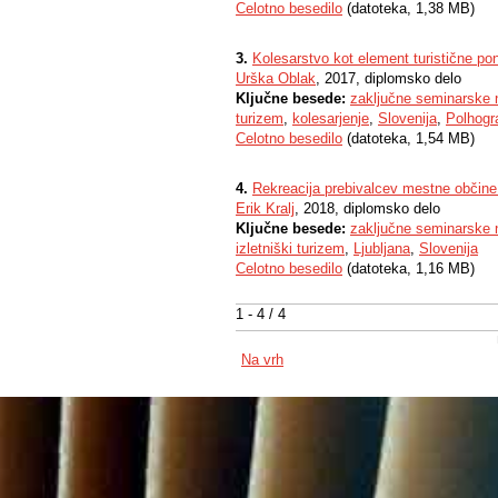
Celotno besedilo
(datoteka, 1,38 MB)
3.
Kolesarstvo kot element turistične po
Urška Oblak
, 2017, diplomsko delo
Ključne besede:
zaključne seminarske 
turizem
,
kolesarjenje
,
Slovenija
,
Polhogr
Celotno besedilo
(datoteka, 1,54 MB)
4.
Rekreacija prebivalcev mestne občine
Erik Kralj
, 2018, diplomsko delo
Ključne besede:
zaključne seminarske 
izletniški turizem
,
Ljubljana
,
Slovenija
Celotno besedilo
(datoteka, 1,16 MB)
1 - 4 / 4
Na vrh