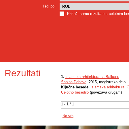
Išči po:
Prikaži samo rezultate s celotnim b
Rezultati
1.
Islamska arhitektura na Balkanu
Sabina Debevc
, 2015, magistrsko delo
Ključne besede:
islamska arhitektura
,
O
Celotno besedilo
(povezava drugam)
1 - 1 / 1
Na vrh