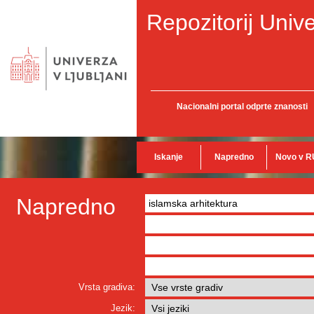
Repozitorij Unive
Nacionalni portal odprte znanosti
Iskanje
Napredno
Novo v R
Napredno
Vrsta gradiva:
Jezik: