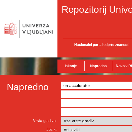
Repozitorij Unive
Nacionalni portal odprte znanosti
Iskanje
Napredno
Novo v R
Napredno
Vrsta gradiva:
Jezik: