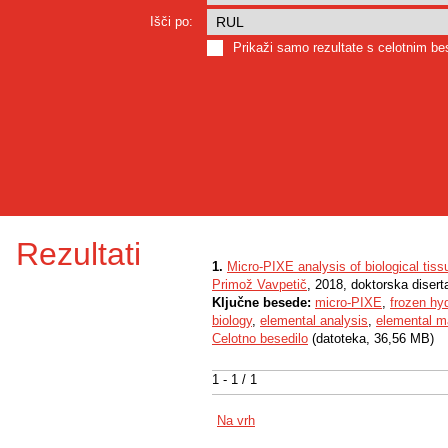
Išči po:
Prikaži samo rezultate s celotnim b
Rezultati
1.
Micro-PIXE analysis of biological tiss
Primož Vavpetič
, 2018, doktorska disert
Ključne besede:
micro-PIXE
,
frozen hy
biology
,
elemental analysis
,
elemental m
Celotno besedilo
(datoteka, 36,56 MB)
1 - 1 / 1
Na vrh