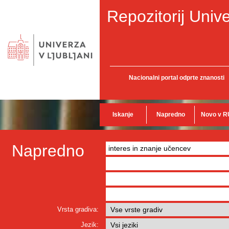
Repozitorij Unive
Nacionalni portal odprte znanosti
Iskanje
Napredno
Novo v R
Napredno
Vrsta gradiva:
Jezik: