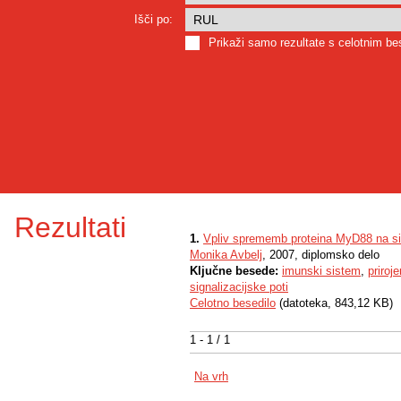
Išči po:
Prikaži samo rezultate s celotnim b
Rezultati
1.
Vpliv sprememb proteina MyD88 na sig
Monika Avbelj
, 2007, diplomsko delo
Ključne besede:
imunski sistem
,
priroj
signalizacijske poti
Celotno besedilo
(datoteka, 843,12 KB)
1 - 1 / 1
Na vrh