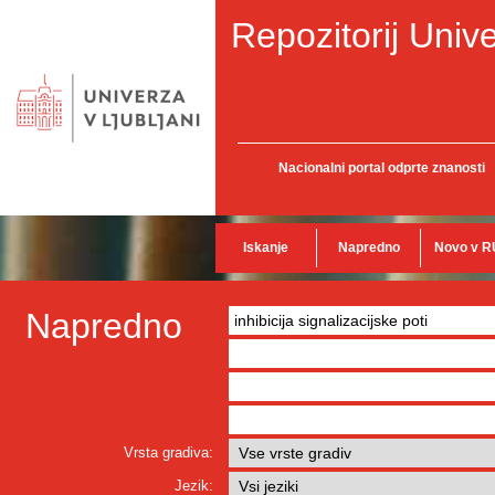
Repozitorij Unive
Nacionalni portal odprte znanosti
Iskanje
Napredno
Novo v R
Napredno
Vrsta gradiva:
Jezik: