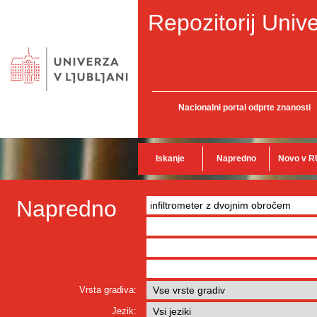
Repozitorij Unive
Nacionalni portal odprte znanosti
Iskanje
Napredno
Novo v R
Napredno
Vrsta gradiva:
Jezik: