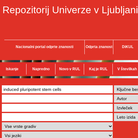
Repozitorij Univerze v Ljubljani
Nacionalni portal odprte znanosti
Odprta znanost
DiKUL
Iskanje
Napredno
Novo v RUL
Kaj je RUL
V številkah