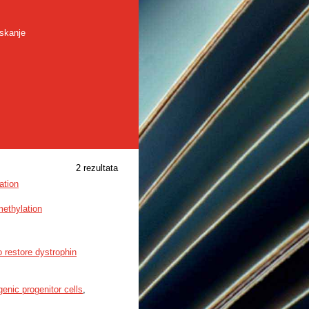
skanje
2 rezultata
ation
ethylation
o restore dystrophin
enic progenitor cells
,