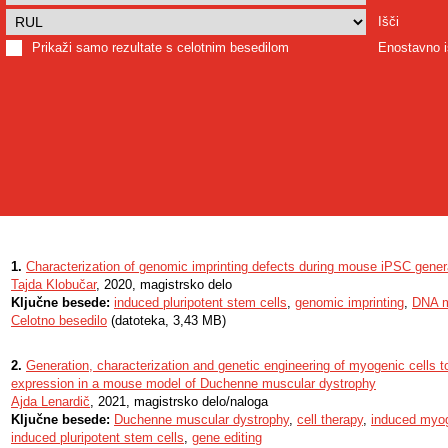
Išči
Prikaži samo rezultate s celotnim besedilom
Enostavno i
1.
Characterization of genomic imprinting defects during mouse iPSC gener
Tajda Klobučar
, 2020, magistrsko delo
Ključne besede:
induced pluripotent stem cells
,
genomic imprinting
,
DNA m
Celotno besedilo
(datoteka, 3,43 MB)
2.
Generation, characterization and genetic engineering of myogenic cells t
expression in a mouse model of Duchenne muscular dystrophy
Ajda Lenardič
, 2021, magistrsko delo/naloga
Ključne besede:
Duchenne muscular dystrophy
,
cell therapy
,
induced myog
induced pluripotent stem cells
,
gene editing