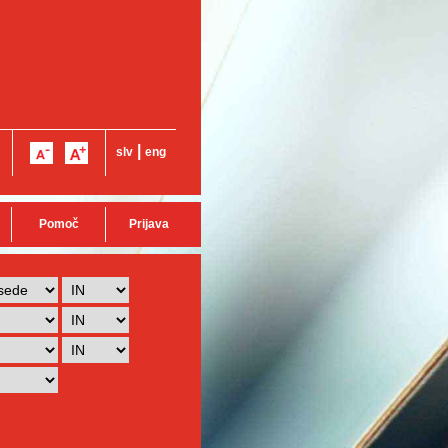
|
slv
eng
Pomoč
Prijava