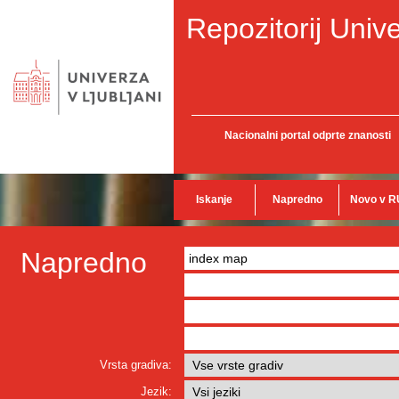
Repozitorij Unive
Nacionalni portal odprte znanosti
Iskanje
Napredno
Novo v R
Napredno
Vrsta gradiva:
Jezik: