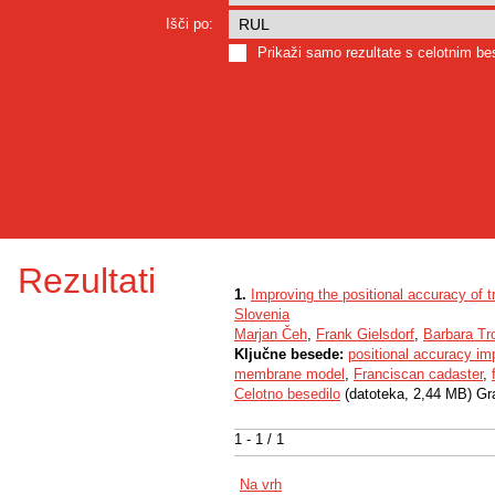
Išči po:
Prikaži samo rezultate s celotnim b
Rezultati
1.
Improving the positional accuracy of 
Slovenia
Marjan Čeh
,
Frank Gielsdorf
,
Barbara Tr
Ključne besede:
positional accuracy i
membrane model
,
Franciscan cadaster
,
Celotno besedilo
(datoteka, 2,44 MB) Gr
1 - 1 / 1
Na vrh