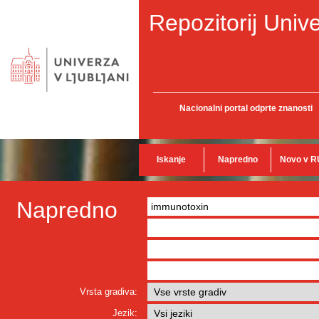
Repozitorij Unive
Nacionalni portal odprte znanosti
Iskanje
Napredno
Novo v R
Napredno
Vrsta gradiva:
Jezik: