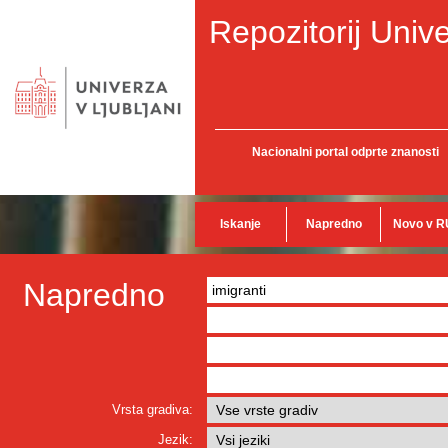
Repozitorij Unive
Nacionalni portal odprte znanosti
Iskanje
Napredno
Novo v R
Napredno
Vrsta gradiva:
Jezik: