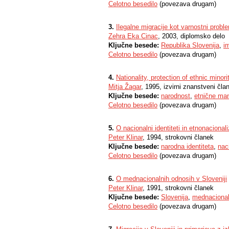
Celotno besedilo
(povezava drugam)
3.
Ilegalne migracije kot varnostni probl
Zehra Eka Cinac
, 2003, diplomsko delo
Ključne besede:
Republika Slovenija
,
im
Celotno besedilo
(povezava drugam)
4.
Nationality, protection of ethnic minor
Mitja Žagar
, 1995, izvirni znanstveni čla
Ključne besede:
narodnost
,
etnične man
Celotno besedilo
(povezava drugam)
5.
O nacionalni identiteti in etnonacional
Peter Klinar
, 1994, strokovni članek
Ključne besede:
narodna identiteta
,
nac
Celotno besedilo
(povezava drugam)
6.
O mednacionalnih odnosih v Sloveniji
Peter Klinar
, 1991, strokovni članek
Ključne besede:
Slovenija
,
mednacional
Celotno besedilo
(povezava drugam)