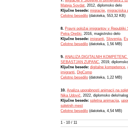
7.
Migracije v Sloveniji in primerjava z 
Mateja Sovdat
, 2012, diplomsko delo
Ključne besede:
migracije
,
migracijska p
Celotno besedilo
(datoteka, 553,32 KB)
8.
Pravni položaj imigrantov v Republiki S
Petra Oreški
, 2016, magistrsko delo
Ključne besede:
imigranti
,
Slovenija
,
Ev
Celotno besedilo
(datoteka, 1,56 MB)
9.
ANALIZA DIGITALNIH KOMPETENC
SEBASTJAN ZUPANC
, 2019, diplomsko
Ključne besede:
digitalne kompetence
,
imigranti
,
DigComp
Celotno besedilo
(datoteka, 1,22 MB)
10.
Analiza uporabnosti animacij na sple
Nika Udovič
, 2022, diplomsko delo/nalo
Ključne besede:
spletna animacija
,
upo
spletnih mest
Celotno besedilo
(datoteka, 4,54 MB)
1 - 10 / 11