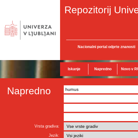
Repozitorij Unive
Nacionalni portal odprte znanosti
Iskanje
Napredno
Novo v R
Napredno
Vrsta gradiva:
Jezik: