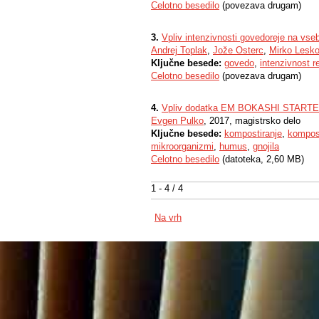
Celotno besedilo
(povezava drugam)
3.
Vpliv intenzivnosti govedoreje na vse
Andrej Toplak
,
Jože Osterc
,
Mirko Lesk
Ključne besede:
govedo
,
intenzivnost r
Celotno besedilo
(povezava drugam)
4.
Vpliv dodatka EM BOKASHI STARTER n
Evgen Pulko
, 2017, magistrsko delo
Ključne besede:
kompostiranje
,
kompos
mikroorganizmi
,
humus
,
gnojila
Celotno besedilo
(datoteka, 2,60 MB)
1 - 4 / 4
Na vrh