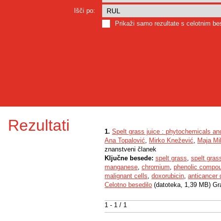
Išči po:
Prikaži samo rezultate s celotnim b
Rezultati
1.
Spelt grass juice : phytochemicals and 
Ana Topalović
,
Mirko Knežević
,
Maja Mi
znanstveni članek
Ključne besede:
spelt grass
,
spelt gras
manganese
,
chromium
,
phenolic compo
malignant cells
,
doxorubicin
,
anticancer 
Celotno besedilo
(datoteka, 1,39 MB) Gr
1 - 1 / 1