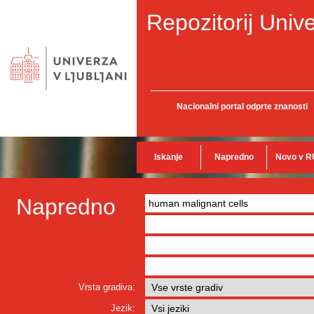
Repozitorij Unive
Nacionalni portal odprte znanosti
Iskanje
Napredno
Novo v R
Napredno
Vrsta gradiva:
Jezik: