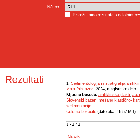
Išči po:
Prikaži samo rezultate s celotnim b
Rezultati
1.
Sedimentologija in stratigrafija amfik
Maja Pristavec
, 2024, magistrsko delo
Ključne besede:
amfiklinske plasti
,
Juž
Slovenski bazen
,
mešano klastično- kar
sedimentacija
Celotno besedilo
(datoteka, 18,57 MB)
1 - 1 / 1
Na vrh