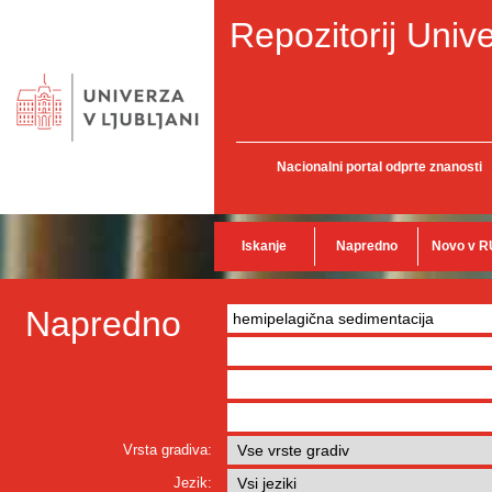
Repozitorij Unive
Nacionalni portal odprte znanosti
Iskanje
Napredno
Novo v R
Napredno
Vrsta gradiva:
Jezik: