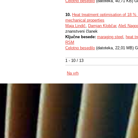
Celotno besedilo
(datoteka, 40,71 KB) G
10.
Heat treatment optimisation of 18 
mechanical properties
Maja Lindič
,
Damjan Klobčar
,
Aleš Nago
znanstveni članek
Ključne besede:
maraging steel
,
heat t
RSM
Celotno besedilo
(datoteka, 22,01 MB) G
1 - 10 / 13
Na vrh