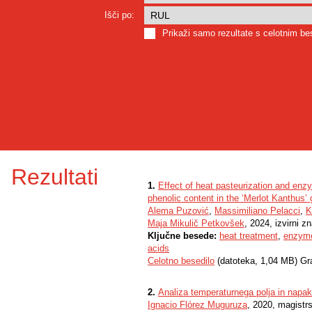
Išči po:
Prikaži samo rezultate s celotnim b
Rezultati
1.
Effect of heat pasteurization and enzy
phenolic content in the ‘Merlot Kanthus’ 
Alema Puzović
,
Massimiliano Pelacci
,
K
Maja Mikulič Petkovšek
, 2024, izvirni z
Ključne besede:
heat treatment
,
enzyme
acids
Celotno besedilo
(datoteka, 1,04 MB) Gr
2.
Analiza temperaturnega polja in napak
Ignacio Flórez Muguruza
, 2020, magistr