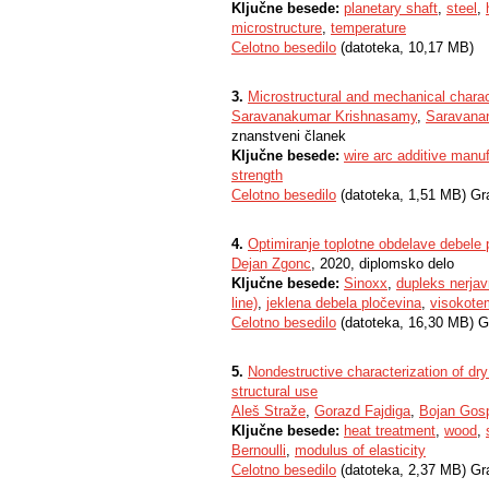
Ključne besede:
planetary shaft
,
steel
,
microstructure
,
temperature
Celotno besedilo
(datoteka, 10,17 MB)
3.
Microstructural and mechanical chara
Saravanakumar Krishnasamy
,
Saravana
znanstveni članek
Ključne besede:
wire arc additive man
strength
Celotno besedilo
(datoteka, 1,51 MB) Gr
4.
Optimiranje toplotne obdelave debele p
Dejan Zgonc
, 2020, diplomsko delo
Ključne besede:
Sinoxx
,
dupleks nerjav
line)
,
jeklena debela pločevina
,
visokote
Celotno besedilo
(datoteka, 16,30 MB) G
5.
Nondestructive characterization of dry 
structural use
Aleš Straže
,
Gorazd Fajdiga
,
Bojan Gos
Ključne besede:
heat treatment
,
wood
,
Bernoulli
,
modulus of elasticity
Celotno besedilo
(datoteka, 2,37 MB) Gr