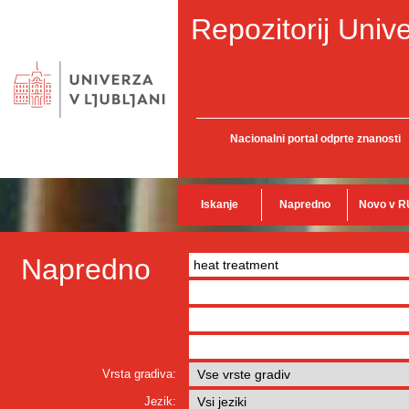
Repozitorij Unive
Nacionalni portal odprte znanosti
Iskanje
Napredno
Novo v R
Napredno
Vrsta gradiva:
Jezik: