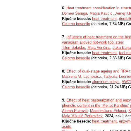
6.
Heat treatment consideration in struc
Domen Šeruga
,
Matija Kavčič
,
Jernej K
Ključne besede:
heat treatment
,
durabili
Celotno besedilo
(datoteka, 7,54 MB) Gr
7.
Influence of heat treatment on the h
vanadium alloyed hot-work tool steel
Tilen Balaško
,
Maja Vončina
,
Jaka Burja
Ključne besede:
heat treatment
,
tool st
Celotno besedilo
(datoteka, 2,83 MB) Gr
8.
Effect of dual-stage ageing and RRA t
Marzena M. Lachowicz
,
Tadeusz Leśnie
Ključne besede:
aluminum alloys
,
AW7
Celotno besedilo
(datoteka, 21,24 MB) G
9.
Effect of heat pasteurization and enzy
phenolic content in the ‘Merlot Kanthus’ 
Alema Puzović
,
Massimiliano Pelacci
,
K
Maja Mikulič Petkovšek
, 2024, zaključe
Ključne besede:
heat treatment
,
enzyme
acids