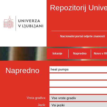
Repozitorij Unive
Nacionalni portal odprte znanosti
Iskanje
Napredno
Novo v R
Napredno
Vrsta gradiva:
Jezik: