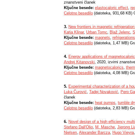
znanstveni članek
Ključne besede:
elastocaloric effect
,
re
Celotno besedilo
(datoteka, 931,68 KB) 
3.
New frontiers in magnetic refrigeration
Katja Klinar
,
Urban Tomc
,
Blaž Jelenc
,
S
Ključne besede:
magnets
,
refrigerations
Celotno besedilo
(datoteka, 1,47 MB) Gr
4.
Energy applications of magnetocaloric
Andrej Kitanovski
, 2020, izvirni znanstv
Ključne besede:
magnetocalorics
,
ther
Celotno besedilo
(datoteka, 4,08 MB) Gr
5.
Experimental characterization of a h
Luka Čurović
,
Tadej Novaković
,
Pero Ga
članek
Ključne besede:
heat pumps
,
tumble dr
Celotno besedilo
(datoteka, 2,83 MB) Gr
6.
Novel design of a high efficiency mul
Stefano DallʹOlio
,
M. Masche
,
Jierong L
Nielsen
,
Alexander Barcza
,
Hugo Vieyra