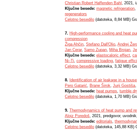
Christian Robert Haffenden Bahl
, 2021, 
Ključne besede:
magnetic refrigeration
,
regenerators
Celotno besedilo
(datoteka, 8,84 MB) Gr
7.
High-performance cooling and heat pum
compression
Žiga Ahčin
,
Stefano DallʹOlio
,
Andrej Žer
Jan Cerar
,
Samo Zupan
,
Miha Brojan
,
Je
Ključne besede:
elastocaloric effect
,
ca
Ni–Ti
,
compressive loading
,
fatigue effic
Celotno besedilo
(datoteka, 3,32 MB) Gr
8.
Identification of air leakage in a hou
Pero Gatarić
,
Brane Širok
,
Jurij Gostiša
,
Ključne besede:
heat pumps
,
tumble dr
Celotno besedilo
(datoteka, 1,70 MB) Gr
9.
Thermodynamics of heat pump and refr
Alojz Poredoš
, 2021, predgovor, uvodni
Ključne besede:
editorials
,
thermodyna
Celotno besedilo
(datoteka, 145,88 KB) 