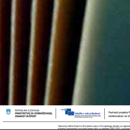
Operacijo delno financira Evropska unija iz Evropskega sklada za regional
krepitve regionalnih razvojnih potencialov za obdobje 2007-2013, razvojne