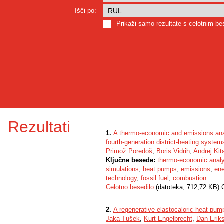
Išči po:
Prikaži samo rezultate s celotnim b
Rezultati
1.
A thermo-economic and emissions analy
fourth-generation district-heating system
Primož Poredoš
,
Boris Vidrih
,
Andrej Kit
Ključne besede:
thermo-economic analy
simulations
,
heat pumps
,
emissions
,
ene
technology
,
fossil fuel
,
combustion
Celotno besedilo
(datoteka, 712,72 KB) 
2.
A regenerative elastocaloric heat pum
Jaka Tušek
,
Kurt Engelbrecht
,
Dan Erik