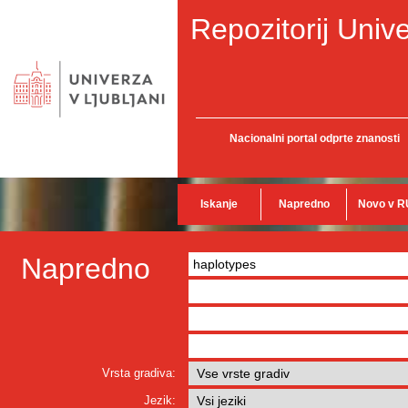
Repozitorij Unive
Nacionalni portal odprte znanosti
Iskanje
Napredno
Novo v R
Napredno
Vrsta gradiva:
Jezik: