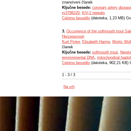
znanstveni članek
Ključne besede:
coronary artery diseas
rs3798220
,
KIV-2 repeats
Celotno besedilo
(datoteka, 1,23 MB) Gr
3.
Occurrence of the softmouth trout Sal
Herzegovina)
Kurt Pinter
,
Elisabeth Haring
,
Moritz Wol
članek
Ključne besede:
softmouth trout
,
Neretv
environmental DNA
,
mitochondrial haplo
Celotno besedilo
(datoteka, 902,21 KB) 
1 - 3 / 3
Na vrh