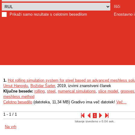
Išči
Prikaži samo rezultate s celotnim besedilom
Enostavno i
1.
Hot rolling simulation system for steel based on advanced meshless solu
Umut Hanoglu
,
Božidar Šarler
, 2019, izvirni znanstveni članek
Ključne besede:
rolling
,
steel
,
numerical simulations
,
slice model
,
grooves
meshless method
Celotno besedilo
(datoteka, 11,34 MB) Gradivo ima več datotek!
Več...
1 - 1 / 1
1
Iskanje izvedeno v 0.04 sek.
Na vrh