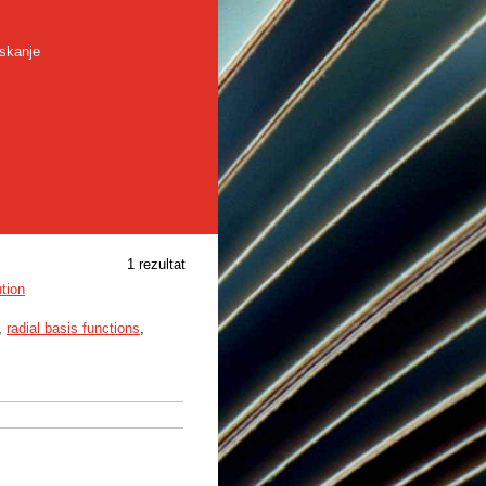
skanje
1 rezultat
tion
,
radial basis functions
,