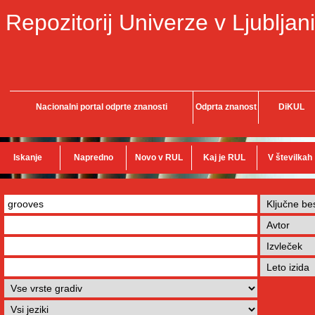
Repozitorij Univerze v Ljubljani
Nacionalni portal odprte znanosti
Odprta znanost
DiKUL
Iskanje
Napredno
Novo v RUL
Kaj je RUL
V številkah