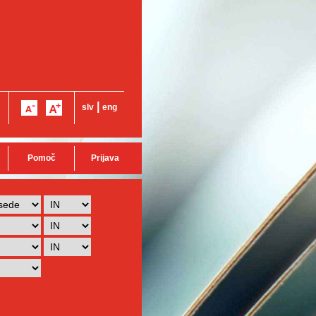
|
slv
eng
Pomoč
Prijava