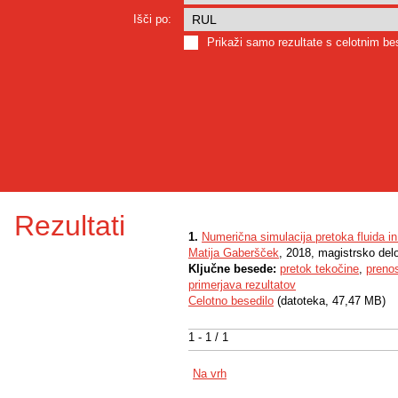
Išči po:
Prikaži samo rezultate s celotnim b
Rezultati
1.
Numerična simulacija pretoka fluida in
Matija Gaberšček
, 2018, magistrsko del
Ključne besede:
pretok tekočine
,
prenos
primerjava rezultatov
Celotno besedilo
(datoteka, 47,47 MB)
1 - 1 / 1
Na vrh