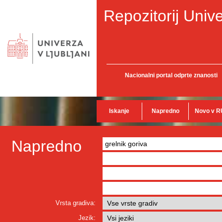
Repozitorij Unive
Nacionalni portal odprte znanosti
Iskanje
Napredno
Novo v R
Napredno
Vrsta gradiva:
Jezik: