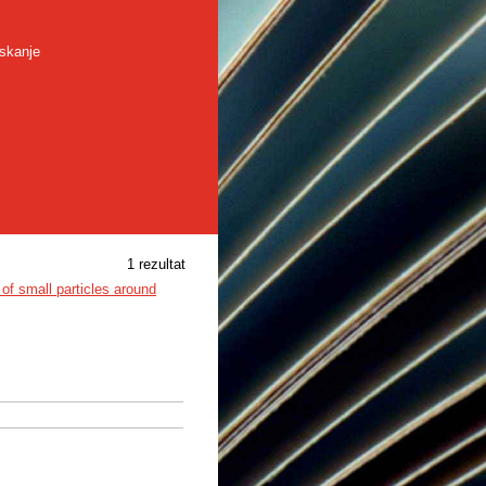
skanje
1 rezultat
of small particles around