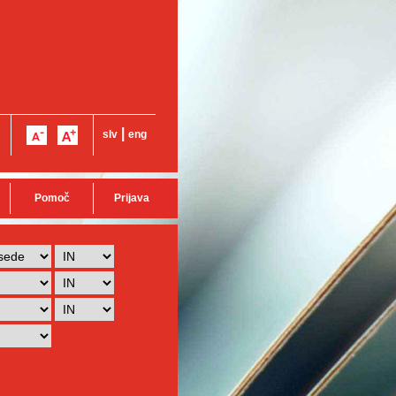
|
slv
eng
Pomoč
Prijava