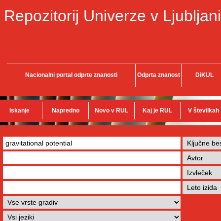
Repozitorij Univerze v Ljubljani
Nacionalni portal odprte znanosti
Odprta znanost
DiKUL
Iskanje
Napredno
Novo v RUL
Kaj je RUL
V številkah