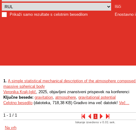
Išči
Prikaži samo rezultate s celotnim besedilom
Enostavno i
1.
A simple statistical mechanical description of the atmosphere composed 
massive spherical body
Veronika Kralj-Iglič
, 2025, objavljeni znanstveni prispevek na konferenci
Ključne besede:
gravitation
,
atmosphere
,
gravitational potential
Celotno besedilo
(datoteka, 718,38 KB) Gradivo ima več datotek!
Več...
1 - 1 / 1
1
Iskanje izvedeno v 0.01 sek.
Na vrh