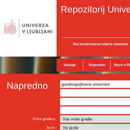
Repozitorij Unive
Nacionalni portal odprte znanosti
Iskanje
Napredno
Novo v R
Napredno
Vrsta gradiva:
Jezik: