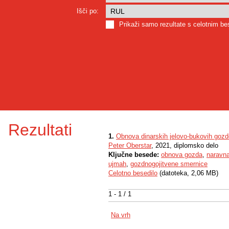
Išči po:
Prikaži samo rezultate s celotnim b
Rezultati
1.
Obnova dinarskih jelovo-bukovih goz
Peter Oberstar
, 2021, diplomsko delo
Ključne besede:
obnova gozda
,
naravn
ujmah
,
gozdnogojitvene smernice
Celotno besedilo
(datoteka, 2,06 MB)
1 - 1 / 1
Na vrh