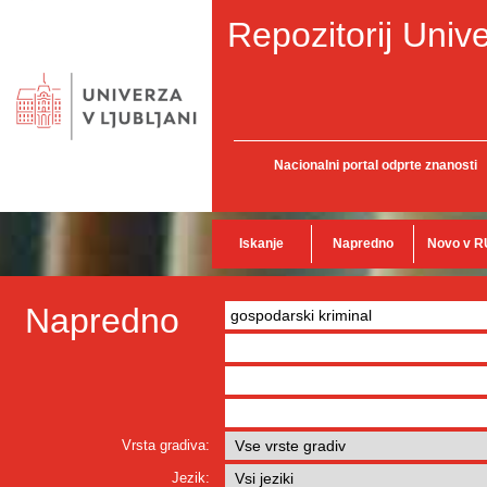
Repozitorij Unive
Nacionalni portal odprte znanosti
Iskanje
Napredno
Novo v R
Napredno
Vrsta gradiva:
Jezik: