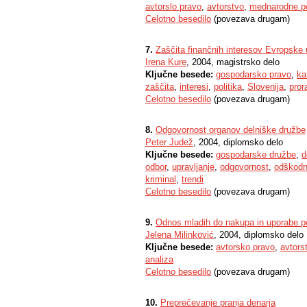
avtorslo pravo
,
avtorstvo
,
mednarodne p
Celotno besedilo
(povezava drugam)
7.
Zaščita finančnih interesov Evropske 
Irena Kure
, 2004, magistrsko delo
Ključne besede:
gospodarsko pravo
,
ka
zaščita
,
interesi
,
politika
,
Slovenija
,
pror
Celotno besedilo
(povezava drugam)
8.
Odgovornost organov delniške družbe
Peter Judež
, 2004, diplomsko delo
Ključne besede:
gospodarske družbe
,
d
odbor
,
upravljanje
,
odgovornost
,
odškodn
kriminal
,
trendi
Celotno besedilo
(povezava drugam)
9.
Odnos mladih do nakupa in uporabe po
Jelena Milinković
, 2004, diplomsko delo
Ključne besede:
avtorsko pravo
,
avtors
analiza
Celotno besedilo
(povezava drugam)
10.
Preprečevanje pranja denarja