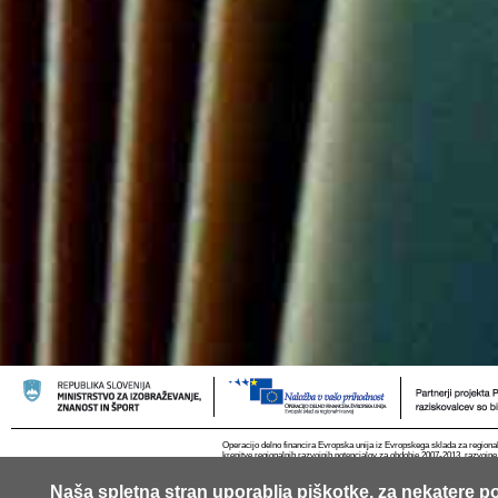
Operacijo delno financira Evropska unija iz Evropskega sklada za regional
krepitve regionalnih razvojnih potencialov za obdobje 2007-2013, razvojne
Naša spletna stran uporablja piškotke, za nekatere po