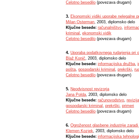
Celotno besedilo
(povezava drugam)
3.
Ekonomski vidiki uporabe nelegalne 
Milan Osterman
, 2003, diplomsko delo
Ključne besede:
računalništvo
,
informac
kriminal
,
ekonomski vidik
Celotno besedilo
(povezava drugam)
4.
Uporaba podatkovnega rudarjenja pri 
Blaž Konič
, 2003, diplomsko delo
Ključne besede:
informacijska družba
,
pošta
,
gospodarski kriminal
,
prekrški
,
ru
Celotno besedilo
(povezava drugam)
5.
Neodvisnost revizorja
Jana Polda
, 2003, diplomsko delo
Ključne besede:
računovodstvo
,
revizij
gospodarski kriminal
,
prekrški
,
primeri
Celotno besedilo
(povezava drugam)
6.
Ogroženost glasbene industrije zaradi 
Klemen Kozjek
, 2003, diplomsko delo
Ključne besede:
informacijska tehnologi