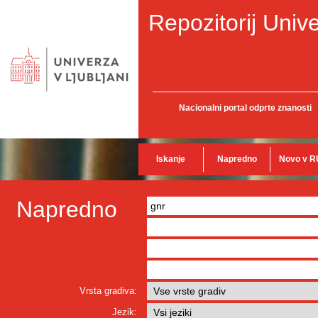
Repozitorij Unive
Nacionalni portal odprte znanosti
Iskanje
Napredno
Novo v R
Napredno
Vrsta gradiva:
Jezik: