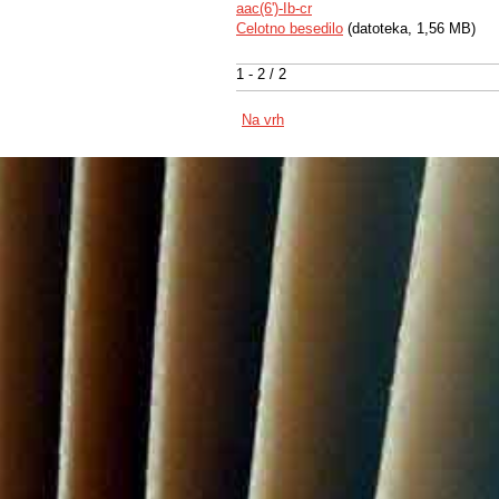
aac(6')-Ib-cr
Celotno besedilo
(datoteka, 1,56 MB)
1 - 2 / 2
Na vrh