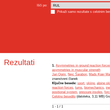
Išči po:
Prikaži samo rezultate s celotnim b
Rezultati
1.
Asymmetries in ground reaction forces 
asymmetries in muscular strength
Jan Ogrin
,
Nejc Šarabon
,
Mads Kjær Ma
znanstveni članek
Ključne besede:
sport
,
skiing
,
alpine sk
reaction forces
,
turns
,
biomechanics
,
ine
positional system
,
pressure insoles
,
forc
Celotno besedilo
(datoteka, 3,11 MB) Gr
1 - 1 / 1