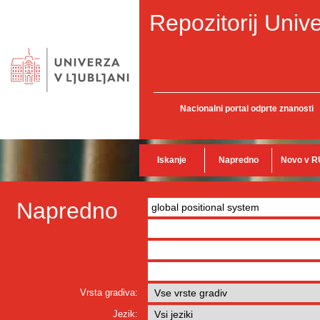
Repozitorij Unive
Nacionalni portal odprte znanosti
Iskanje
Napredno
Novo v R
Napredno
Vrsta gradiva:
Jezik: