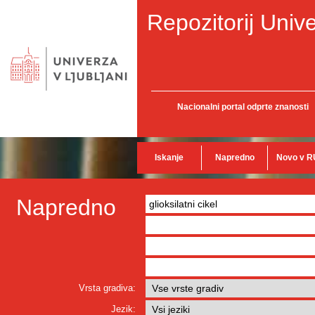
Repozitorij Unive
Nacionalni portal odprte znanosti
Iskanje
Napredno
Novo v R
Napredno
Vrsta gradiva:
Jezik: