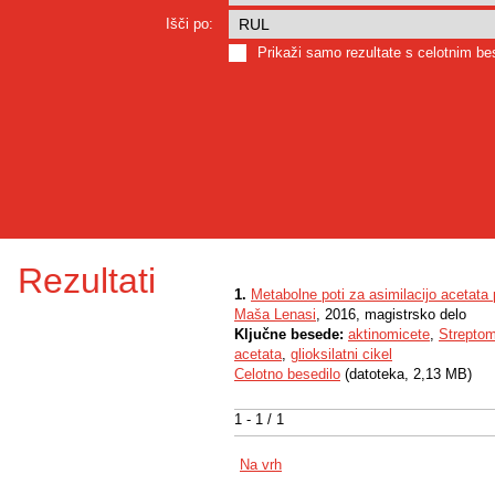
Išči po:
Prikaži samo rezultate s celotnim b
Rezultati
1.
Metabolne poti za asimilacijo acetata
Maša Lenasi
, 2016, magistrsko delo
Ključne besede:
aktinomicete
,
Strepto
acetata
,
glioksilatni cikel
Celotno besedilo
(datoteka, 2,13 MB)
1 - 1 / 1
Na vrh